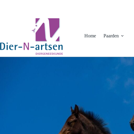
Ga
naar
de
inhoud
Home
Paarden