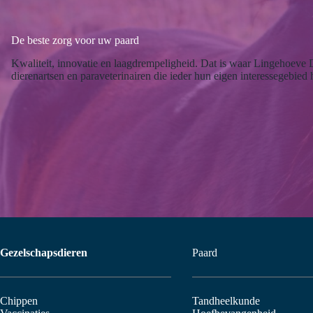
De beste zorg voor uw paard
Kwaliteit, innovatie en laagdrempeligheid. Dat is waar Lingehoeve
dierenartsen en paraveterinairen die ieder hun eigen interessegebied
Gezelschapsdieren
Paard
Chippen
Tandheelkunde