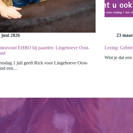
 juni 2026
23 maar
atieavond EHBO bij paarden: Lingehoeve Oost-
Lezing: Gebits
and
Wist je dat ee
sdag 1 juli geeft Rick voor Lingehoeve Oost-
and een…