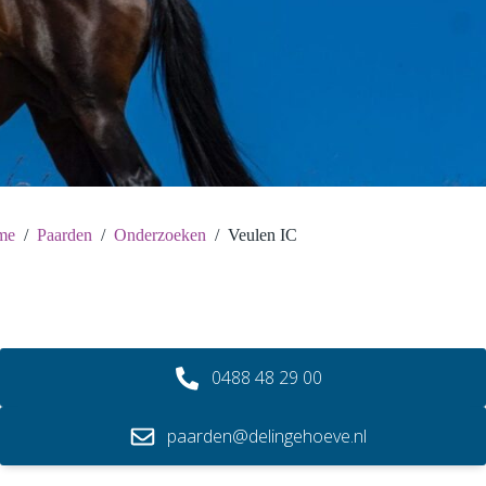
me
/
Paarden
/
Onderzoeken
/
Veulen IC
0488 48 29 00
paarden@delingehoeve.nl