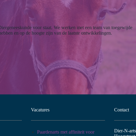
 Diergeneeskunde voor staat. We werken met een team van toegewijde
 hebben en op de hoogte zijn van de laatste ontwikkelingen.
Vacatures
Contact
Dier-N-art
Paardenarts met affiniteit voor