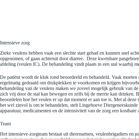
Intensieve zorg
Zieke veulens hebben vaak een slechte start gehad en kunnen snel acht
opgenomen, of gaan achteruit door diarree. Deze kwetsbare pasgeboren
afdeling (veulen IC). De behandeling vindt plaats in een stal waarbij 
De patiënt wordt de klok rond beoordeeld en behandeld. Vaak moeten d
regelmatig gedraaid om drukplekken te voorkomen en krijgen bijvoorb
behandeling van de veulens maken we zoveel mogelijk gebruik van de n
zich vrij door de stal kan bewegen en zelfs bij de merrie kan drinken
beoordelen hoe het veulen er op dat moment er aan toe is. Met al deze i
het wel zinvol is om te behandelen, stelt Lingehoeve Diergeneeskunde
apparatuur, medicamenten en de intensiviteit van de zorg een kostbare 
Team
Het intensieve-zorgteam bestaat uit dierenartsen, veulenbrigadiers en pa