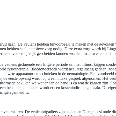
eruit gaan. De veulens hebben bijvoorbeeld te maken met de gevolgen va
en hebben snel intensieve zorg nodig. Deze extra zorg wordt bij Ling
merrie en veulen lijfelijk gescheiden kunnen worden, maar wel contact m
e veulens gedurende een langere periode aan het infuus, krijgen sonde
eeld fysiotherapie. Bloedonderzoek wordt heel regelmatig gedaan, zod
ieuwste apparatuur en technieken in de neonatologie. Een voorbeeld da
. Bij de eerste opvang wordt bij u een intake gesprek afgenomen. Het v
nformatie bekijken we wat er aan de hand is en wat de kansen zijn. Soms 
 een behandelplan op en wordt er een kostenindicatie gemaakt. De eige
aangelegenheid is.
raveterinairen. De veulenbrigadiers zijn studenten Diergeneeskunde die i