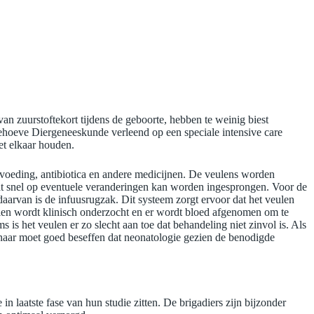
n zuurstoftekort tijdens de geboorte, hebben te weinig biest
ehoeve Diergeneeskunde verleend op een speciale intensive care
et elkaar houden.
voeding, antibiotica en andere medicijnen. De veulens worden
at snel op eventuele veranderingen kan worden ingesprongen. Voor de
arvan is de infuusrugzak. Dit systeem zorgt ervoor dat het veulen
eulen wordt klinisch onderzocht en er wordt bloed afgenomen om te
is het veulen er zo slecht aan toe dat behandeling niet zinvol is. Als
naar moet goed beseffen dat neonatologie gezien de benodigde
n laatste fase van hun studie zitten. De brigadiers zijn bijzonder