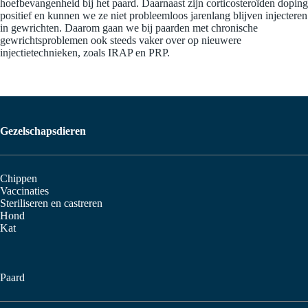
hoefbevangenheid bij het paard. Daarnaast zijn corticosteroïden doping
positief en kunnen we ze niet probleemloos jarenlang blijven injecteren
in gewrichten. Daarom gaan we bij paarden met chronische
gewrichtsproblemen ook steeds vaker over op nieuwere
injectietechnieken, zoals IRAP en PRP.
Gezelschapsdieren
Chippen
Vaccinaties
Steriliseren en castreren
Hond
Kat
Paard