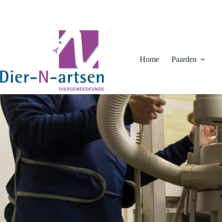
Ga
naar
de
inhoud
Home
Paarden