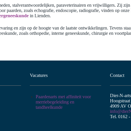
n, stalverantwoordelijken, paraveterinairen en vrijwilligers. Zij zijn
oor paarden, zoals echografie, endoscopie, radiografie, vinden op onz
ergeneeskunde
in Lienden.
aring en zijn op de hoogte van de laatste ontwikkelingen. Tevens staan
eskunde, zoals orthopedie, interne geneeskunde, chirurgie en voortplan
Vacatures
Contact
Dier-N-art
Paardenarts met affiniteit voor
Hoogstraat
merriebegeleiding en
4909 AV O
tandheelkunde
info@dierN
Tel. 0162 