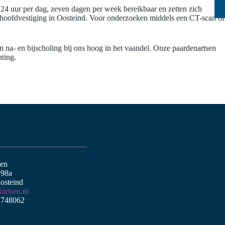
 24 uur per dag, zeven dagen per week bereikbaar en zetten zich
e hoofdvestiging in Oosteind. Voor onderzoeken middels een CT-scan of
 na- en bijscholing bij ons hoog in het vaandel. Onze paardenartsen
ting.
sen
 98a
osteind
artsen.nl
- 748062