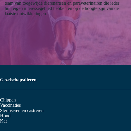
team van toegewijde dierenartsen en paraveterinairen die ieder
hun eigen interessegebied hebben en op de hoogte zijn van de
laatste ontwikkelingen.
Gezelschapsdieren
Chippen
Vaccinaties
Steriliseren en castreren
Hond
Kat