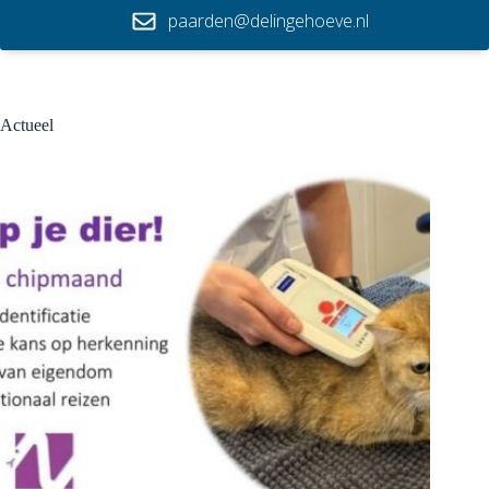
paarden@delingehoeve.nl
Actueel