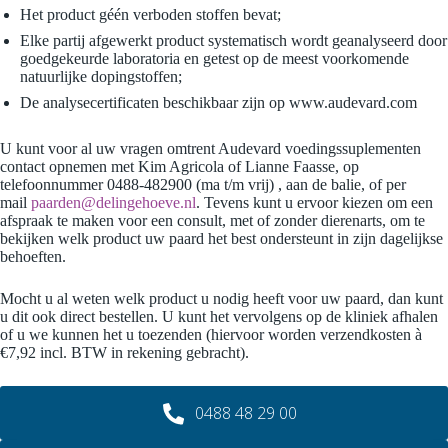
Het product géén verboden stoffen bevat;
Elke partij afgewerkt product systematisch wordt geanalyseerd door
goedgekeurde laboratoria en getest op de meest voorkomende
natuurlijke dopingstoffen;
De analysecertificaten beschikbaar zijn op www.audevard.com
U kunt voor al uw vragen omtrent Audevard voedingssuplementen
contact opnemen met Kim Agricola of Lianne Faasse, op
telefoonnummer 0488-482900 (ma t/m vrij) , aan de balie, of per
mail
paarden@delingehoeve.nl
. Tevens kunt u ervoor kiezen om een
afspraak te maken voor een consult, met of zonder dierenarts, om te
bekijken welk product uw paard het best ondersteunt in zijn dagelijkse
behoeften.
Mocht u al weten welk product u nodig heeft voor uw paard, dan kunt
u dit ook direct bestellen. U kunt het vervolgens op de kliniek afhalen
of u we kunnen het u toezenden (hiervoor worden verzendkosten à
€7,92 incl. BTW in rekening gebracht).
0488 48 29 00