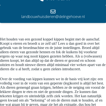
landbouwhuisdieren@delingehoeve.nl
Het houden van een gezond koppel kippen begint met de aanschaf.
Koopt u eieren en broedt u ze zelf uit? Lees u dan goed in over het
gebruik van de broedmachine en de juiste instellingen. Broed altijd
alleen eieren van gezonde hennen en fok de kuikens bij voorkeur
ergens op waar nog nooit kippen gezeten hebben. Als u (volwassen)
dieren koopt, let dan altijd op dat de dieren er gezond en schoon
uitzien en houdt nieuwe dieren altijd minimaal vier weken apart van de
dieren die u al heeft, zodat u geen ziektes introduceert.
Over de voeding van kippen kunnen we in de basis vrij kort zijn: een
volledig voer in de vorm van een geperste (leg)korrel is altijd het best.
Als dieren gemengd graan krijgen, hebben ze de neiging om vooral de
lekkere dingen te eten en niet de gezonde dingen. Ze kunnen dan
tekorten krijgen en uiteindelijk zelfs ziek worden. Het kan natuurlijk
geen kwaad om als “beloning” of om de dieren mak te houden, af en
toe wat graan bij te geven, maar zie het als extraatje, dus hou het