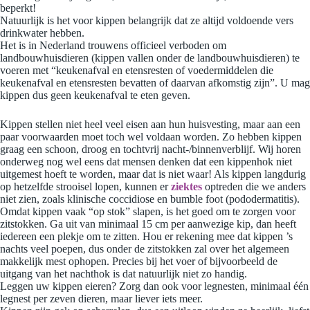
beperkt!
Natuurlijk is het voor kippen belangrijk dat ze altijd voldoende vers
drinkwater hebben.
Het is in Nederland trouwens officieel verboden om
landbouwhuisdieren (kippen vallen onder de landbouwhuisdieren) te
voeren met “keukenafval en etensresten of voedermiddelen die
keukenafval en etensresten bevatten of daarvan afkomstig zijn”. U mag
kippen dus geen keukenafval te eten geven.
Kippen stellen niet heel veel eisen aan hun huisvesting, maar aan een
paar voorwaarden moet toch wel voldaan worden. Zo hebben kippen
graag een schoon, droog en tochtvrij nacht-/binnenverblijf. Wij horen
onderweg nog wel eens dat mensen denken dat een kippenhok niet
uitgemest hoeft te worden, maar dat is niet waar! Als kippen langdurig
op hetzelfde strooisel lopen, kunnen er
ziektes
optreden die we anders
niet zien, zoals klinische coccidiose en bumble foot (pododermatitis).
Omdat kippen vaak “op stok” slapen, is het goed om te zorgen voor
zitstokken. Ga uit van minimaal 15 cm per aanwezige kip, dan heeft
iedereen een plekje om te zitten. Hou er rekening mee dat kippen ’s
nachts veel poepen, dus onder de zitstokken zal over het algemeen
makkelijk mest ophopen. Precies bij het voer of bijvoorbeeld de
uitgang van het nachthok is dat natuurlijk niet zo handig.
Leggen uw kippen eieren? Zorg dan ook voor legnesten, minimaal één
legnest per zeven dieren, maar liever iets meer.