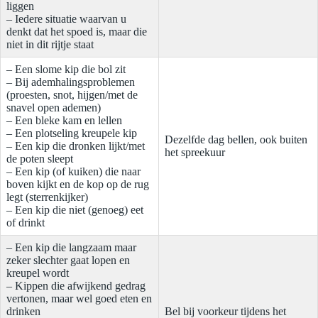
liggen
– Iedere situatie waarvan u
denkt dat het spoed is, maar die
niet in dit rijtje staat
– Een slome kip die bol zit
– Bij ademhalingsproblemen
(proesten, snot, hijgen/met de
snavel open ademen)
– Een bleke kam en lellen
– Een plotseling kreupele kip
Dezelfde dag bellen, ook buiten
– Een kip die dronken lijkt/met
het spreekuur
de poten sleept
– Een kip (of kuiken) die naar
boven kijkt en de kop op de rug
legt (sterrenkijker)
– Een kip die niet (genoeg) eet
of drinkt
– Een kip die langzaam maar
zeker slechter gaat lopen en
kreupel wordt
– Kippen die afwijkend gedrag
vertonen, maar wel goed eten en
drinken
Bel bij voorkeur tijdens het