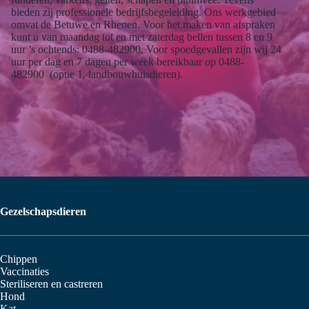
bieden zij professionele bedrijfsbegeleiding. Ons werkgebied
omvat de Betuwe en Rhenen. Voor het maken van afspraken
kunt u van maandag tot en met zaterdag bellen tussen 8 en 9
uur ’s ochtends: 0488-482900. Voor spoedgevallen zijn wij 24
uur per dag en 7 dagen per week bereikbaar op 0488-
482900 (optie 1, landbouwhuisdieren).
Gezelschapsdieren
Chippen
Vaccinaties
Steriliseren en castreren
Hond
Kat