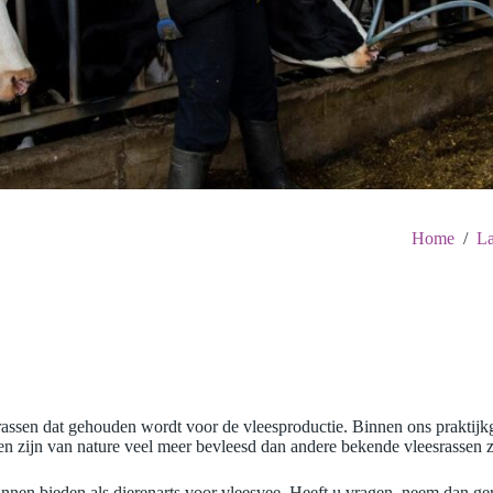
Home
/
La
nrassen dat gehouden wordt voor de vleesproductie. Binnen ons praktijk
n zijn van nature veel meer bevleesd dan andere bekende vleesrassen z
nnen bieden als dierenarts voor vleesvee. Heeft u vragen, neem dan ger