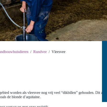
ndbouwhuisdieren
/
Rundvee
/
Vleesvee
gebied worden als vleesvee nog vrij veel “dikbillen” gehouden. Dit zijn
oals de blonde d’aquitaine.
ust contact op met onze praktijk.