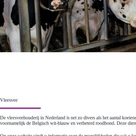
Vleesvee
De vleesveehouderij in Nederland is net zo divers als het aantal koeie
voornamelijk de Belgisch wit-blauw en verbeterd roodbond. Deze diere
Op onze website vindt u informatie over de mogelijkheden die wij u ku