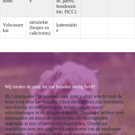
hond
e
se, parvo,
hondenzie
kte, HCC)
niesziekte
Volwassen
kattenziekt
(herpes en
kat
e
calicivirus)
Wij bieden de zorg die uw huisdier nodig heeft!
Bij Lingehoeve Diergeneeskunde kunt u altijd terecht voor de
beste zorg voor uw huisdier. Onze dierenartsen zijn betrokken,
zeer kundig en uiteraard op de hoogte van de laatste
ontwikkelingen in de diergeneeskunde. Daarnaast hebben veel
dierenartsen uit interesse extra kennis en vaardigheden
opgedaan in een of meerdere vakgebieden. Omdat we
beschikken over een uitgebreid assortiment van de modernste
apparatuur, zijn wij in staat om snel een diagnose en een