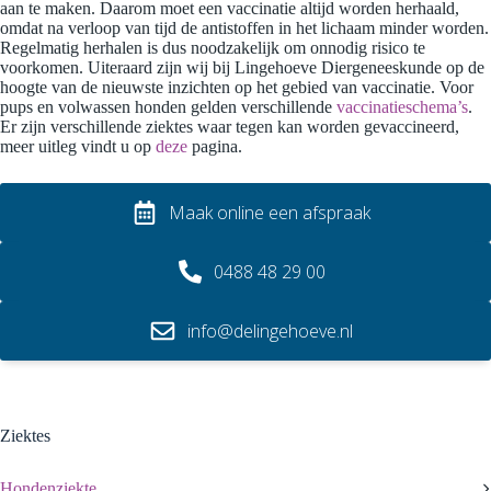
aan te maken. Daarom moet een vaccinatie altijd worden herhaald,
omdat na verloop van tijd de antistoffen in het lichaam minder worden.
Regelmatig herhalen is dus noodzakelijk om onnodig risico te
voorkomen. Uiteraard zijn wij bij Lingehoeve Diergeneeskunde op de
hoogte van de nieuwste inzichten op het gebied van vaccinatie. Voor
pups en volwassen honden gelden verschillende
vaccinatieschema’s
.
Er zijn verschillende ziektes waar tegen kan worden gevaccineerd,
meer uitleg vindt u op
deze
pagina.
Maak online een afspraak
0488 48 29 00
info@delingehoeve.nl
Ziektes
Hondenziekte