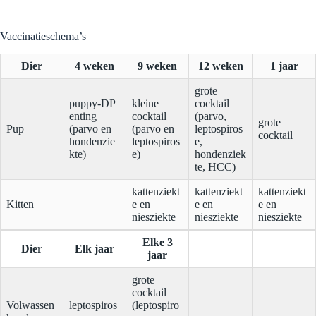
Vaccinatieschema’s
Dier
4 weken
9 weken
12 weken
1 jaar
grote
puppy-DP
kleine
cocktail
enting
cocktail
(parvo,
grote
Pup
(parvo en
(parvo en
leptospiros
cocktail
hondenzie
leptospiros
e,
kte)
e)
hondenziek
te, HCC)
kattenziekt
kattenziekt
kattenziekt
Kitten
e en
e en
e en
niesziekte
niesziekte
niesziekte
Elke 3
Dier
Elk jaar
jaar
grote
cocktail
Volwassen
leptospiros
(leptospiro