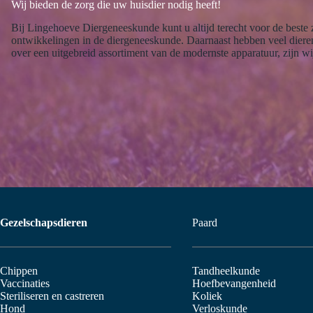
Wij bieden de zorg die uw huisdier nodig heeft!
Bij Lingehoeve Diergeneeskunde kunt u altijd terecht voor de beste z
ontwikkelingen in de diergeneeskunde. Daarnaast hebben veel diere
over een uitgebreid assortiment van de modernste apparatuur, zijn wi
Gezelschapsdieren
Paard
Chippen
Tandheelkunde
Vaccinaties
Hoefbevangenheid
Steriliseren en castreren
Koliek
Hond
Verloskunde