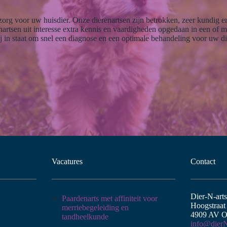
org voor uw huisdier. Onze dierenartsen zijn betrokken, zeer kundig en
nartsen uit interesse extra kennis en vaardigheden opgedaan in een o
j in staat om snel een diagnose en een optimale behandeling voor uw die
Vacatures
Contact
Dier-N-art
Paardenarts met affiniteit voor
Hoogstraat
merriebegeleiding en
4909 AV O
tandheelkunde
info@dierN