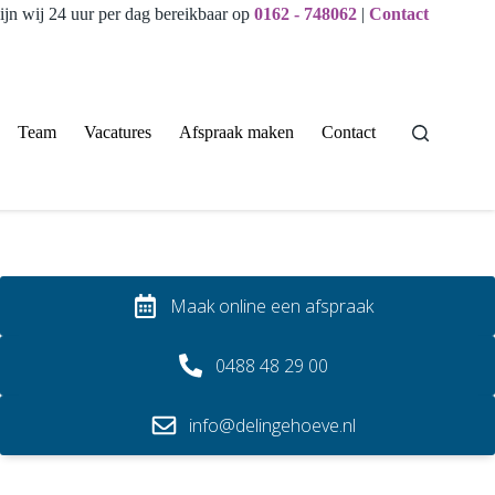
ijn wij 24 uur per dag bereikbaar op
0162 - 748062
|
Contact
Team
Vacatures
Afspraak maken
Contact
Maak online een afspraak
0488 48 29 00
info@delingehoeve.nl