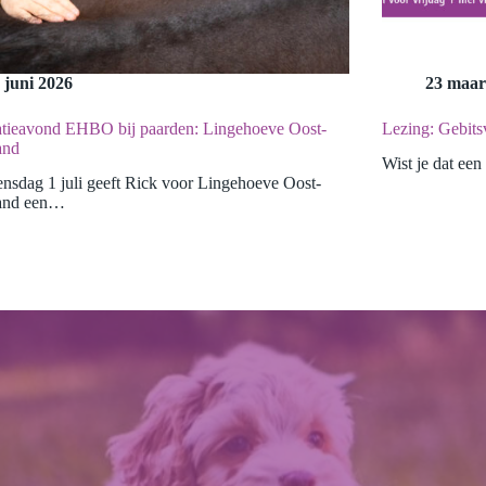
 juni 2026
23 maar
atieavond EHBO bij paarden: Lingehoeve Oost-
Lezing: Gebits
and
Wist je dat ee
sdag 1 juli geeft Rick voor Lingehoeve Oost-
and een…