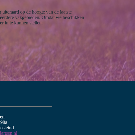
 uiteraard op de hoogte van de laatste
f meerdere vakgebieden. Omdat we beschikken
r in te kunnen stellen.
sen
 98a
osteind
artsen.nl